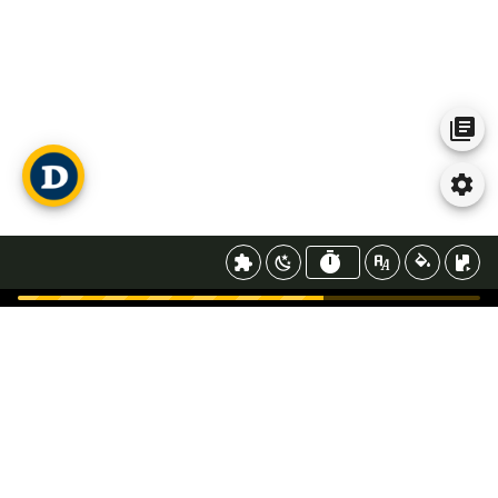
Construis une phrase, n'aies pas peur!
Qui
Pourquoi
Comment
Est-ce que
Je veux...
Où...