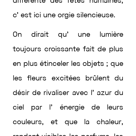
différente
des
fêtes
humaines
,
c’
est
ici
une
orgie
silencieuse
.
On
dirait
qu’
une
lumière
toujours
croissante
fait
de
plus
en
plus
étinceler
les
objets
;
que
les
fleurs
excitées
brûlent
du
désir
de
rivaliser
avec
l’
azur
du
ciel
par
l’
énergie
de
leurs
couleurs
,
et
que
la
chaleur
,