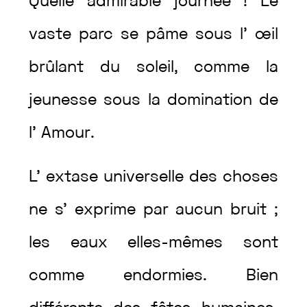
Quelle
admirable
journée
!
Le
vaste
parc
se
pâme
sous
l’
œil
brûlant
du
soleil
,
comme
la
jeunesse
sous
la
domination
de
l’
Amour
.
L’
extase
universelle
des
choses
ne
s’
exprime
par
aucun
bruit
;
les
eaux
elles-mêmes
sont
comme
endormies
.
Bien