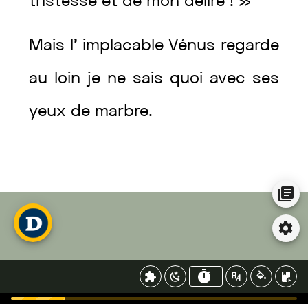
tristesse
et
de
mon
délire
!
»
Mais
l’
implacable
Vénus
regarde
au
loin
je
ne
sais
quoi
avec
ses
yeux
de
marbre
.