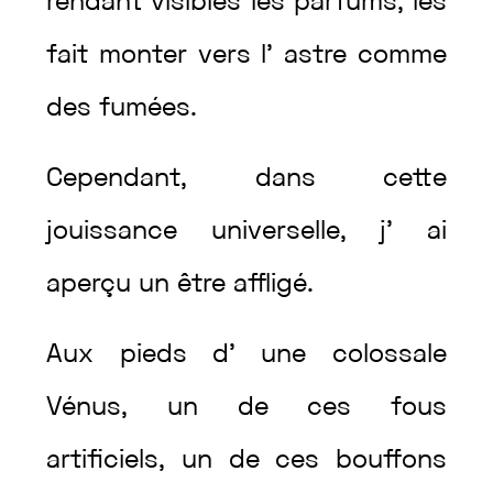
rendant
visibles
les
parfums
,
les
fait
monter
vers
l’
astre
comme
des
fumées
.
Cependant
,
dans
cette
jouissance
universelle
,
j’
ai
aperçu
un
être
affligé
.
Aux
pieds
d’
une
colossale
Vénus
,
un
de
ces
fous
artificiels
,
un
de
ces
bouffons