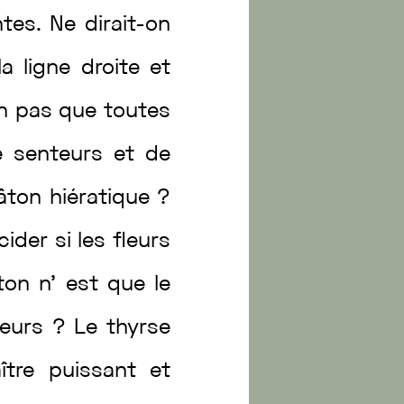
ntes
.
Ne
dirait
-on
la
ligne
droite
et
on
pas
que
toutes
e
senteurs
et
de
âton
hiératique
?
cider
si
les
fleurs
ton
n’
est
que
le
leurs
?
Le
thyrse
ître
puissant
et