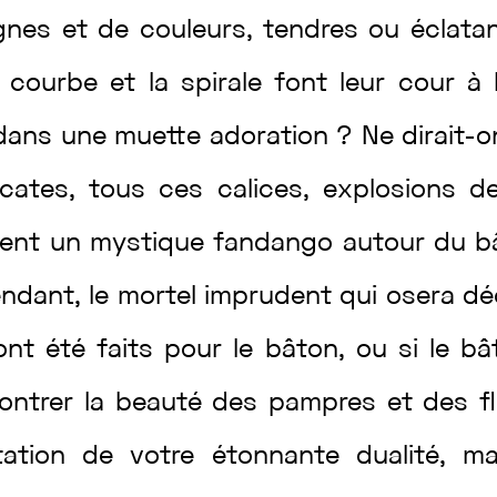
ignes
et
de
couleurs
,
tendres
ou
éclata
e
courbe
et
la
spirale
font
leur
cour
à
dans
une
muette
adoration
?
Ne
dirait
-
icates
,
tous
ces
calices
,
explosions
d
tent
un
mystique
fandango
autour
du
b
ndant
,
le
mortel
imprudent
qui
osera
dé
ont
été
faits
pour
le
bâton
,
ou
si
le
bâ
ontrer
la
beauté
des
pampres
et
des
f
tation
de
votre
étonnante
dualité
,
ma