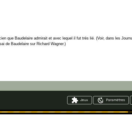
cien
que
Baudelaire
admirait
et
avec
lequel
il
fut
très
lié
.
(
Voir
,
dans
les
Journ
sai
de
Baudelaire
sur
Richard
Wagner
.
)
Jeux
Paramètres