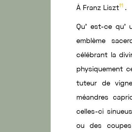
11
À
Franz
Liszt
.
Qu’
est
-ce
qu’
emblème
sacer
célébrant
la
div
physiquement
c
tuteur
de
vign
méandres
capri
celles-ci
sinueu
ou
des
coupe