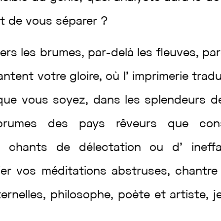
et
de
vous
séparer
?
vers
les
brumes
,
par-delà
les
fleuves
,
pa
antent
votre
gloire
,
où
l’
imprimerie
trad
que
vous
soyez
,
dans
les
splendeurs
d
brumes
des
pays
rêveurs
que
co
s
chants
de
délectation
ou
d’
inef
ier
vos
méditations
abstruses
,
chantr
ternelles
,
philosophe
,
poète
et
artiste
,
j