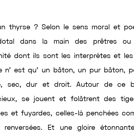
un
thyrse
?
Selon
le
sens
moral
et
po
dotal
dans
la
main
des
prêtres
o
inité
dont
ils
sont
les
interprètes
et
le
e
n’
est
qu’
un
bâton
,
un
pur
bâton
,
p
e
,
sec
,
dur
et
droit
.
Autour
de
ce
cieux
,
se
jouent
et
folâtrent
des
tig
ses
et
fuyardes
,
celles-là
penchées
co
s
renversées
.
Et
une
gloire
étonnan