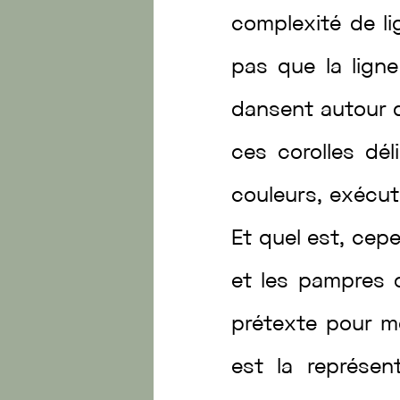
complexité
de
l
pas
que
la
lign
dansent
autour
ces
corolles
dél
couleurs
,
exécu
Et
quel
est
,
cepe
et
les
pampres
prétexte
pour
m
est
la
représen