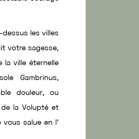
r-dessus
les
villes
uit
votre
sagesse
,
e
la
ville
éternelle
nsole
Gambrinus
,
fable
douleur
,
ou
e
de
la
Volupté
et
e
vous
salue
en
l’