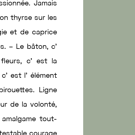
ssionnée
.
Jamais
son
thyrse
sur
les
gie
et
de
caprice
es
.
–
Le
bâton
,
c’
s
fleurs
,
c’
est
la
;
c’
est
l’
élément
pirouettes
.
Ligne
eur
de
la
volonté
,
,
amalgame
tout-
testable
courage