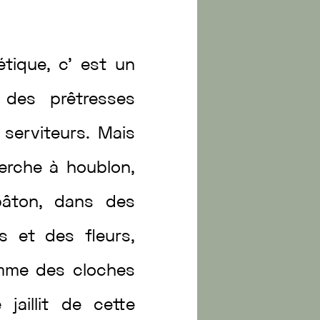
étique
,
c’
est
un
u
des
prêtresses
s
serviteurs
.
Mais
erche
à
houblon
,
bâton
,
dans
des
es
et
des
fleurs
,
mme
des
cloches
te
jaillit
de
cette