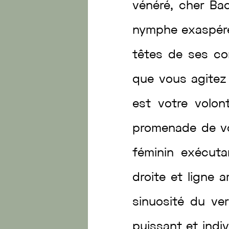
vénéré
,
cher
Ba
nymphe
exaspé
têtes
de
ses
c
que
vous
agite
est
votre
volon
promenade
de
v
féminin
exécut
droite
et
ligne
a
sinuosité
du
ve
puissant
et
indi