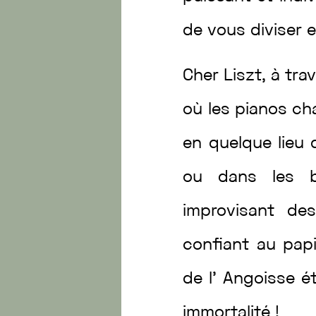
de
vous
diviser
Cher
Liszt
,
à
tra
où
les
pianos
ch
en
quelque
lieu
ou
dans
les
improvisant
de
confiant
au
pap
de
l’
Angoisse
é
immortalité
!