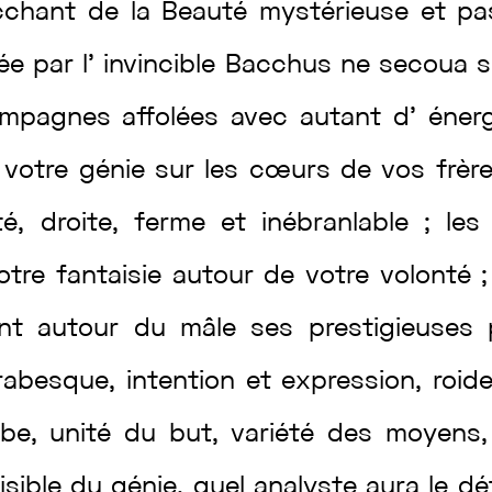
cchant
de
la
Beauté
mystérieuse
et
pa
rée
par
l’
invincible
Bacchus
ne
secoua
ompagnes
affolées
avec
autant
d’
éner
z
votre
génie
sur
les
cœurs
de
vos
frèr
té
,
droite
,
ferme
et
inébranlable
;
le
otre
fantaisie
autour
de
votre
volonté
ant
autour
du
mâle
ses
prestigieuses
rabesque
,
intention
et
expression
,
roid
rbe
,
unité
du
but
,
variété
des
moyens
visible
du
génie
,
quel
analyste
aura
le
dé