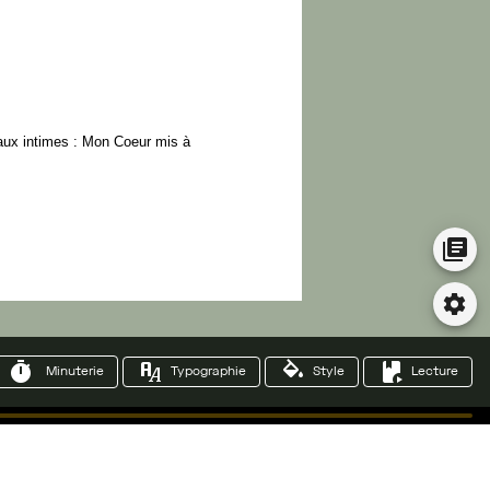
aux
intimes
:
Mon
Coeur
mis
à
Minuterie
Typographie
Style
Lecture