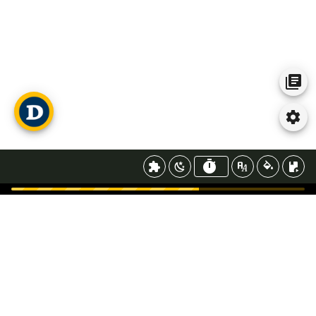
Construis une phrase, n'aies pas peur!
Qui
Pourquoi
Comment
Est-ce que
Je veux...
Où...