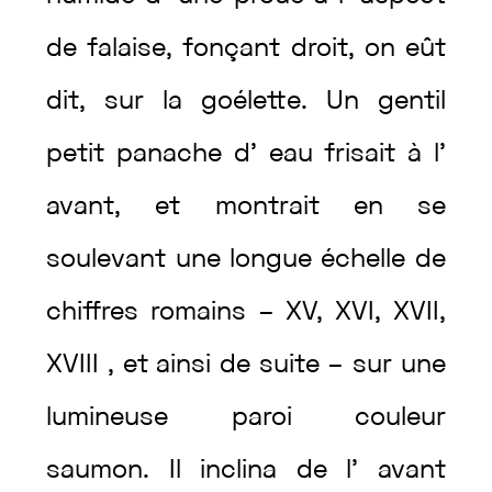
de
falaise
,
fonçant
droit
,
on
eût
dit
,
sur
la
goélette
.
Un
gentil
petit
panache
d’
eau
frisait
à
l’
avant
,
et
montrait
en
se
soulevant
une
longue
échelle
de
chiffres
romains
–
XV
,
XVI
,
XVII
,
XVIII
,
et
ainsi
de
suite
–
sur
une
lumineuse
paroi
couleur
saumon
.
Il
inclina
de
l’
avant