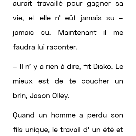
aurait
travaillé
pour
gagner
sa
vie
,
et
elle
n’
eût
jamais
su
–
jamais
su
.
Maintenant
il
me
faudra
lui
raconter
.
–
Il
n’
y
a
rien
à
dire
,
fit
Disko
.
Le
mieux
est
de
te
coucher
un
brin
,
Jason
Olley
.
Quand
un
homme
a
perdu
son
fils
unique
,
le
travail
d’
un
été
et