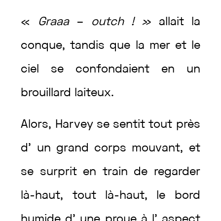
«
Graaa
–
outch
!
»
allait
la
conque
,
tandis
que
la
mer
et
le
ciel
se
confondaient
en
un
brouillard
laiteux
.
Alors
,
Harvey
se
sentit
tout
près
d’
un
grand
corps
mouvant
,
et
se
surprit
en
train
de
regarder
là-haut
,
tout
là-haut
,
le
bord
humide
d’
une
proue
à
l’
aspect