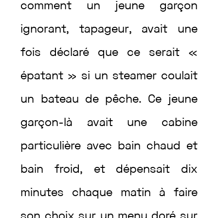
comment
un
jeune
garçon
ignorant
,
tapageur
,
avait
une
fois
déclaré
que
ce
serait
«
épatant
»
si
un
steamer
coulait
un
bateau
de
pêche
.
Ce
jeune
garçon-là
avait
une
cabine
particulière
avec
bain
chaud
et
bain
froid
,
et
dépensait
dix
minutes
chaque
matin
à
faire
son
choix
sur
un
menu
doré
sur