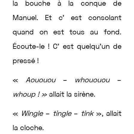
la
bouche
à
la
conque
de
Manuel
.
Et
c’
est
consolant
quand
on
est
tous
au
fond
.
Écoute
-le
!
C’
est
quelqu’un
de
pressé
!
«
Aououou
–
whououou
–
whoup
!
»
allait
la
sirène
.
«
Wingle
–
tingle
–
tink
»
,
allait
la
cloche
.