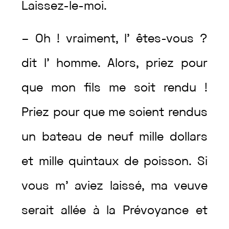
Laissez-le-moi
.
–
Oh
!
vraiment
,
l’
êtes
-vous
?
dit
l’
homme
.
Alors
,
priez
pour
que
mon
fils
me
soit
rendu
!
Priez
pour
que
me
soient
rendus
un
bateau
de
neuf
mille
dollars
et
mille
quintaux
de
poisson
.
Si
vous
m’
aviez
laissé
,
ma
veuve
serait
allée
à
la
Prévoyance
et