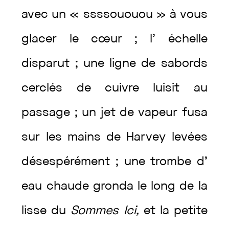
avec
un
«
ssssououou
»
à
vous
glacer
le
cœur
;
l’
échelle
disparut
;
une
ligne
de
sabords
cerclés
de
cuivre
luisit
au
passage
;
un
jet
de
vapeur
fusa
sur
les
mains
de
Harvey
levées
désespérément
;
une
trombe
d’
eau
chaude
gronda
le
long
de
la
lisse
du
Sommes
Ici
,
et
la
petite