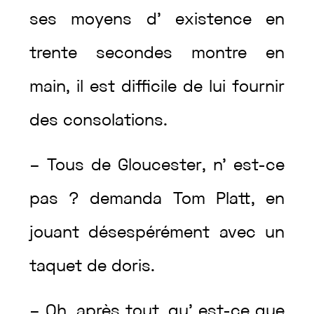
ses
moyens
d’
existence
en
trente
secondes
montre
en
main
,
il
est
difficile
de
lui
fournir
des
consolations
.
–
Tous
de
Gloucester
,
n’
est
-ce
pas
?
demanda
Tom
Platt
,
en
jouant
désespérément
avec
un
taquet
de
doris
.
–
Oh
,
après
tout
,
qu’
est
-ce
que