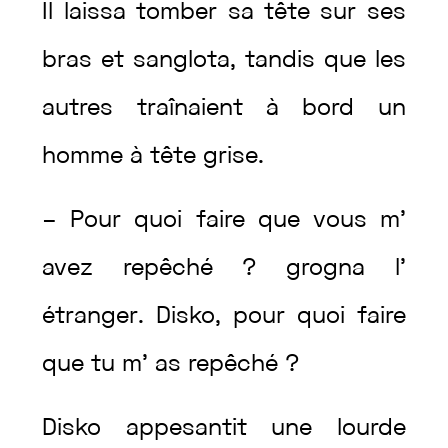
Il
laissa
tomber
sa
tête
sur
ses
bras
et
sanglota
,
tandis
que
les
autres
traînaient
à
bord
un
homme
à
tête
grise
.
–
Pour
quoi
faire
que
vous
m’
avez
repêché
?
grogna
l’
étranger
.
Disko
,
pour
quoi
faire
que
tu
m’
as
repêché
?
Disko
appesantit
une
lourde