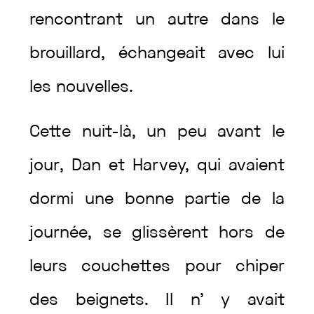
rencontrant
un
autre
dans
le
brouillard
,
échangeait
avec
lui
les
nouvelles
.
Cette
nuit-là
,
un
peu
avant
le
jour
,
Dan
et
Harvey
,
qui
avaient
dormi
une
bonne
partie
de
la
journée
,
se
glissèrent
hors
de
leurs
couchettes
pour
chiper
des
beignets
.
Il
n’
y
avait