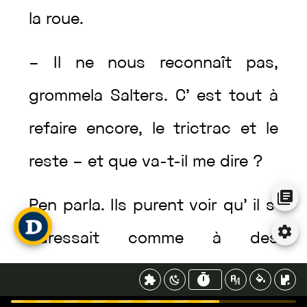
la
roue
.
–
Il
ne
nous
reconnaît
pas
,
grommela
Salters
.
C’
est
tout
à
refaire
encore
,
le
trictrac
et
le
reste
–
et
que
va
-t-il
me
dire
?
Pen
parla
.
Ils
purent
voir
qu’
il
s’
adressait
comme
à
des
étrangers
.