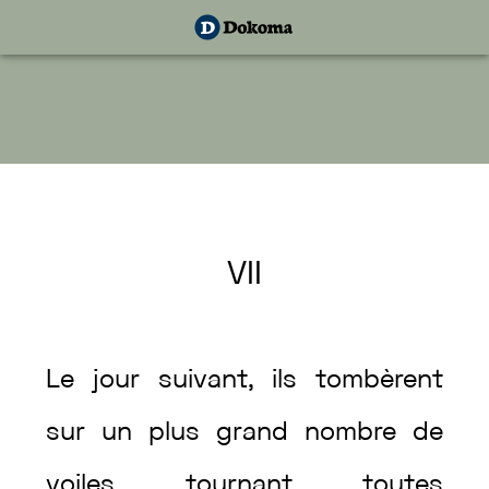
VII
Le
jour
suivant
,
ils
tombèrent
sur
un
plus
grand
nombre
de
voiles
tournant
toutes