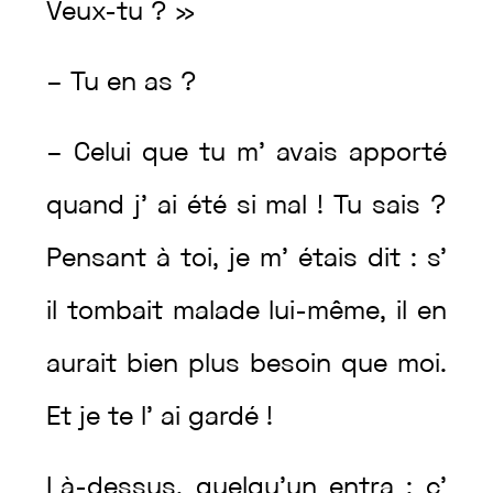
Veux
-tu
?
»
–
Tu
en
as
?
–
Celui
que
tu
m’
avais
apporté
quand
j’
ai
été
si
mal
!
Tu
sais
?
Pensant
à
toi
,
je
m’
étais
dit
:
s’
il
tombait
malade
lui-même
,
il
en
aurait
bien
plus
besoin
que
moi
.
Et
je
te
l’
ai
gardé
!
Là-dessus
,
quelqu’un
entra
:
c’