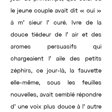
le
jeune
couple
avait
dit
«
oui
»
à
m’
sieur
l’
curé
.
Ivre
de
la
douce
tiédeur
de
l’
air
et
des
aromes
persuasifs
qui
chargeaient
l’
aile
des
petits
zéphirs
,
ce
jour-là
,
la
fauvette
elle-même
,
sous
les
feuilles
nouvelles
,
avait
semblé
répondre
d’
une
voix
plus
douce
à
l’
autre