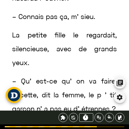
–
Connais
pas
ça
,
m’
sieu
.
La
petite
fille
le
regardait
,
silencieuse
,
avec
de
grands
yeux
.
–
Qu’
est
-ce
qu’
on
va
faire
,
Lucette
,
dit
la
femme
,
le
p
’
tit
garçon
n’
a
pas
eu
d’
étrennes
?
–
En
a
,
mé
.
Va
n’
en
donner
,
hein