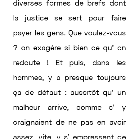
diverses
formes
de
brefs
dont
la
justice
se
sert
pour
faire
payer
les
gens
.
Que
voulez
-vous
?
on
exagère
si
bien
ce
qu’
on
redoute
!
Et
puis
,
dans
les
hommes
,
y
a
presque
toujours
ça
de
défaut
:
aussitôt
qu’
un
malheur
arrive
,
comme
s’
y
craignaient
de
ne
pas
en
avoir
assez
,
vite
,
y
s’
empressent
de