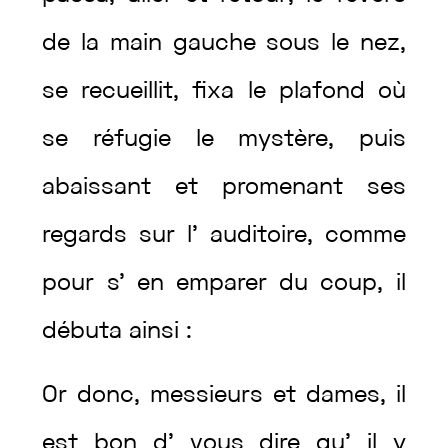
de
la
main
gauche
sous
le
nez
,
se
recueillit
,
fixa
le
plafond
où
se
réfugie
le
mystère
,
puis
abaissant
et
promenant
ses
regards
sur
l’
auditoire
,
comme
pour
s’
en
emparer
du
coup
,
il
débuta
ainsi
:
Or
donc
,
messieurs
et
dames
,
il
est
bon
d’
vous
dire
qu’
il
y