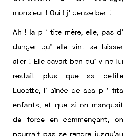
monsieur
!
Oui
!
j’
pense
ben
!
Ah
!
la
p
’
tite
mère
,
elle
,
pas
d’
danger
qu’
elle
vint
se
laisser
aller
!
Elle
savait
ben
qu’
y
ne
lui
restait
plus
que
sa
petite
Lucette
,
l’
aînée
de
ses
p
’
tits
enfants
,
et
que
si
on
manquait
de
force
en
commençant
,
on
pourrait
pas
se
rendre
jusqu’au