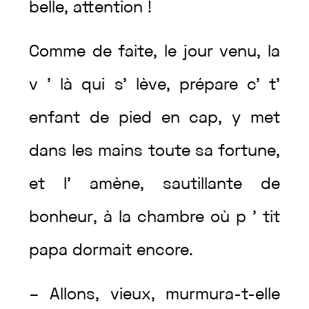
belle
,
attention
!
Comme
de
faite
,
le
jour
venu
,
la
v
’
là
qui
s’
lève
,
prépare
c’
t’
enfant
de
pied
en
cap
,
y
met
dans
les
mains
toute
sa
fortune
,
et
l’
amène
,
sautillante
de
bonheur
,
à
la
chambre
où
p
’
tit
papa
dormait
encore
.
–
Allons
,
vieux
,
murmura
-t-elle