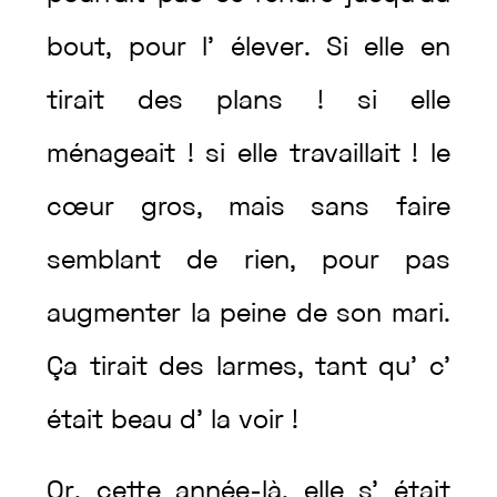
bout
,
pour
l’
élever
.
Si
elle
en
tirait
des
plans
!
si
elle
ménageait
!
si
elle
travaillait
!
le
cœur
gros
,
mais
sans
faire
semblant
de
rien
,
pour
pas
augmenter
la
peine
de
son
mari
.
Ça
tirait
des
larmes
,
tant
qu’
c’
était
beau
d’
la
voir
!
Or
,
cette
année-là
,
elle
s’
était