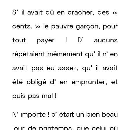
S’
il
avait
dû
en
cracher
,
des
«
cents
,
»
le
pauvre
garçon
,
pour
tout
payer
!
D’
aucuns
répétaient
mêmement
qu’
il
n’
en
avait
pas
eu
assez
,
qu’
il
avait
été
obligé
d’
en
emprunter
,
et
puis
pas
mal
!
N’
importe
!
c’
était
un
bien
beau
jour
de
printemps
,
que
celui
où