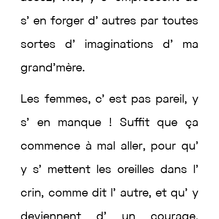
s’
en
forger
d’
autres
par
toutes
sortes
d’
imaginations
d’
ma
grand’mère
.
Les
femmes
,
c’
est
pas
pareil
,
y
s’
en
manque
!
Suffit
que
ça
commence
à
mal
aller
,
pour
qu’
y
s’
mettent
les
oreilles
dans
l’
crin
,
comme
dit
l’
autre
,
et
qu’
y
deviennent
d’
un
courage
,