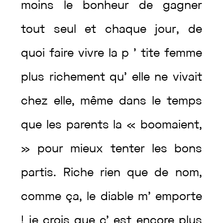
moins
le
bonheur
de
gagner
tout
seul
et
chaque
jour
,
de
quoi
faire
vivre
la
p
’
tite
femme
plus
richement
qu’
elle
ne
vivait
chez
elle
,
même
dans
le
temps
que
les
parents
la
«
boomaient
,
»
pour
mieux
tenter
les
bons
partis
.
Riche
rien
que
de
nom
,
comme
ça
,
le
diable
m’
emporte
!
je
crois
que
c’
est
encore
plus