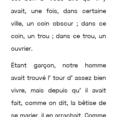
avait
,
une
fois
,
dans
certaine
ville
,
un
coin
obscur
;
dans
ce
coin
,
un
trou
;
dans
ce
trou
,
un
ouvrier
.
Étant
garçon
,
notre
homme
avait
trouvé
l’
tour
d’
assez
bien
vivre
,
mais
depuis
qu’
il
avait
fait
,
comme
on
dit
,
la
bêtise
de
se
marier
,
il
en
arrachait
.
Comme