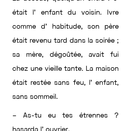
était
l’
enfant
du
voisin
.
Ivre
comme
d’
habitude
,
son
père
était
revenu
tard
dans
la
soirée
;
sa
mère
,
dégoûtée
,
avait
fui
chez
une
vieille
tante
.
La
maison
était
restée
sans
feu
,
l’
enfant
,
sans
sommeil
.
–
As
-tu
eu
tes
étrennes
?
hasarda
l’
ouvrier
.