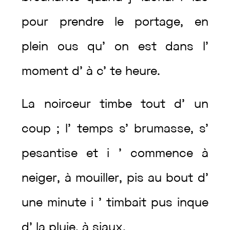
pour
prendre
le
portage
,
en
plein
ous
qu’
on
est
dans
l’
moment
d’
à
c’
te
heure
.
La
noirceur
timbe
tout
d’
un
coup
;
l’
temps
s’
brumasse
,
s’
pesantise
et
i
’
commence
à
neiger
,
à
mouiller
,
pis
au
bout
d’
une
minute
i
’
timbait
pus
inque
d’
la
pluie
,
à
siaux
.