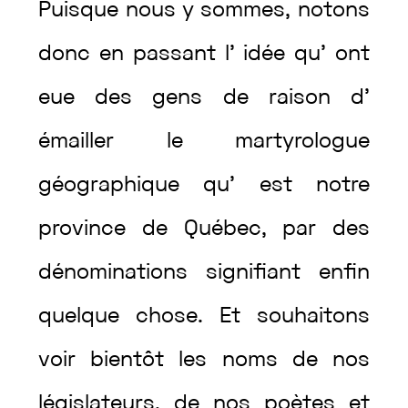
Puisque
nous
y
sommes
,
notons
donc
en
passant
l’
idée
qu’
ont
eue
des
gens
de
raison
d’
émailler
le
martyrologue
géographique
qu’
est
notre
province
de
Québec
,
par
des
dénominations
signifiant
enfin
quelque
chose
.
Et
souhaitons
voir
bientôt
les
noms
de
nos
législateurs
,
de
nos
poètes
et