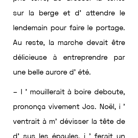
sur
la
berge
et
d’
attendre
le
lendemain
pour
faire
le
portage
.
Au
reste
,
la
marche
devait
être
délicieuse
à
entreprendre
par
une
belle
aurore
d’
été
.
–
I
’
mouillerait
à
boire
deboute
,
prononça
vivement
Jos.
Noël
,
i
’
ventrait
à
m’
dévisser
la
tête
de
d’
sus
les
épaules
,
i
’
ferait
un