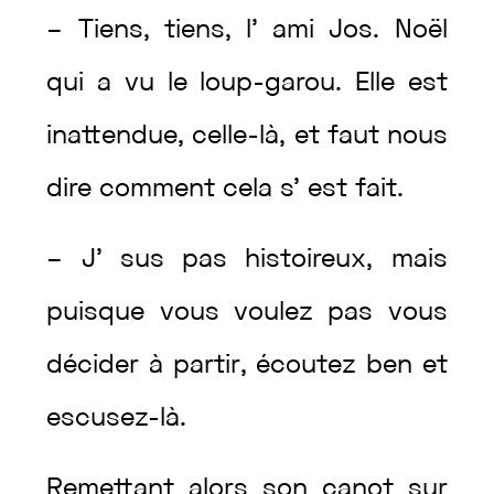
–
Tiens
,
tiens
,
l’
ami
Jos.
Noël
qui
a
vu
le
loup-garou
.
Elle
est
inattendue
,
celle-là
,
et
faut
nous
dire
comment
cela
s’
est
fait
.
–
J’
sus
pas
histoireux
,
mais
puisque
vous
voulez
pas
vous
décider
à
partir
,
écoutez
ben
et
escusez-là
.
Remettant
alors
son
canot
sur