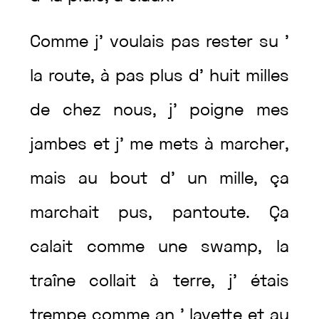
Comme
j’
voulais
pas
rester
su
’
la
route
,
à
pas
plus
d’
huit
milles
de
chez
nous
,
j’
poigne
mes
jambes
et
j’
me
mets
à
marcher
,
mais
au
bout
d’
un
mille
,
ça
marchait
pus
,
pantoute
.
Ça
calait
comme
une
swamp
,
la
traîne
collait
à
terre
,
j’
étais
trempe
comme
an
’
lavette
et
au