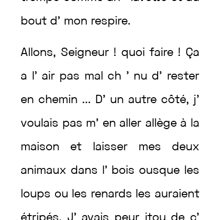
bout
d’
mon
respire
.
Allons
,
Seigneur
!
quoi
faire
!
Ça
a
l’
air
pas
mal
ch
’
nu
d’
rester
en
chemin
...
D’
un
autre
côté
,
j’
voulais
pas
m’
en
aller
allège
à
la
maison
et
laisser
mes
deux
animaux
dans
l’
bois
ousque
les
loups
ou
les
renards
les
auraient
étripés
.
J’
avais
peur
itou
de
c’