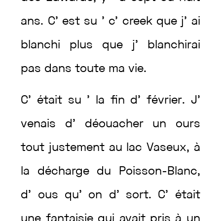
ans
.
C’
est
su
’
c’
creek
que
j’
ai
blanchi
plus
que
j’
blanchirai
pas
dans
toute
ma
vie
.
C’
était
su
’
la
fin
d’
février
.
J’
venais
d’
déouacher
un
ours
tout
justement
au
lac
Vaseux
,
à
la
décharge
du
Poisson-Blanc
,
d’
ous
qu’
on
d’
sort
.
C’
était
une
fantaisie
qui
avait
pris
à
un