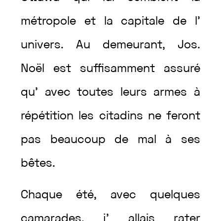
métropole
et
la
capitale
de
l’
univers
.
Au
demeurant
,
Jos.
Noël
est
suffisamment
assuré
qu’
avec
toutes
leurs
armes
à
répétition
les
citadins
ne
feront
pas
beaucoup
de
mal
à
ses
bêtes
.
Chaque
été
,
avec
quelques
camarades
,
j’
allais
rater