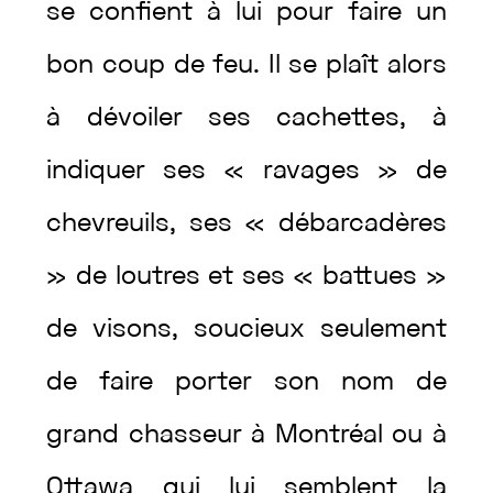
se
confient
à
lui
pour
faire
un
bon
coup
de
feu
.
Il
se
plaît
alors
à
dévoiler
ses
cachettes
,
à
indiquer
ses
«
ravages
»
de
chevreuils
,
ses
«
débarcadères
»
de
loutres
et
ses
«
battues
»
de
visons
,
soucieux
seulement
de
faire
porter
son
nom
de
grand
chasseur
à
Montréal
ou
à
Ottawa
qui
lui
semblent
la