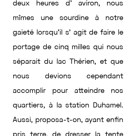
deux
heures
d’
aviron
,
nous
mîmes
une
sourdine
à
notre
gaieté
lorsqu’il
s’
agit
de
faire
le
portage
de
cinq
milles
qui
nous
séparait
du
lac
Thérien
,
et
que
nous
devions
cependant
accomplir
pour
atteindre
nos
quartiers
,
à
la
station
Duhamel
.
Aussi
,
proposa
-t-on
,
ayant
enfin
pris
terre
,
de
dresser
la
tente