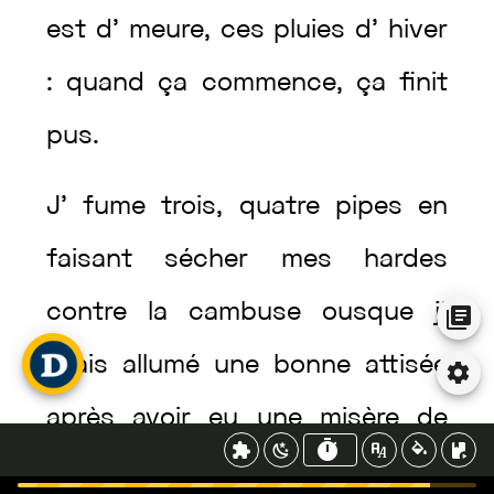
est
d’
meure
,
ces
pluies
d’
hiver
:
quand
ça
commence
,
ça
finit
pus
.
J’
fume
trois
,
quatre
pipes
en
faisant
sécher
mes
hardes
contre
la
cambuse
ousque
j’
avais
allumé
une
bonne
attisée
après
avoir
eu
une
misère
de
cheval
maigre
pour
trouver
des