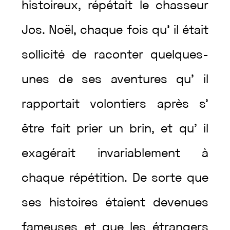
histoireux
,
répétait
le
chasseur
Jos.
Noël
,
chaque
fois
qu’
il
était
sollicité
de
raconter
quelques-
unes
de
ses
aventures
qu’
il
rapportait
volontiers
après
s’
être
fait
prier
un
brin
,
et
qu’
il
exagérait
invariablement
à
chaque
répétition
.
De
sorte
que
ses
histoires
étaient
devenues
fameuses
et
que
les
étrangers