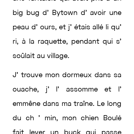
big
bug
d’
Bytown
d’
avoir
une
peau
d’
ours
,
et
j’
étais
allé
li
qu’
ri
,
à
la
raquette
,
pendant
qui
s’
soûlait
au
village
.
J’
trouve
mon
dormeux
dans
sa
ouache
,
j’
l’
assomme
et
l’
emmêne
dans
ma
traîne
.
Le
long
du
ch
’
min
,
mon
chien
Boulé
fait
lever
un
buck
qui
passe