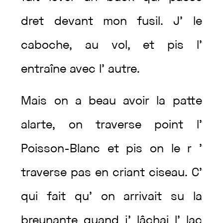
dret
devant
mon
fusil
.
J’
le
caboche
,
au
vol
,
et
pis
l’
entraîne
avec
l’
autre
.
Mais
on
a
beau
avoir
la
patte
alarte
,
on
traverse
point
l’
Poisson-Blanc
et
pis
on
le
r
’
traverse
pas
en
criant
ciseau
.
C’
qui
fait
qu’
on
arrivait
su
la
breunante
quand
j’
lâchai
l’
lac