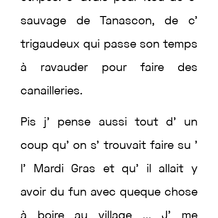
sauvage
de
Tanascon
,
de
c’
trigaudeux
qui
passe
son
temps
à
ravauder
pour
faire
des
canailleries
.
Pis
j’
pense
aussi
tout
d’
un
coup
qu’
on
s’
trouvait
faire
su
’
l’
Mardi
Gras
et
qu’
il
allait
y
avoir
du
fun
avec
queque
chose
à
boire
au
village
...
J’
me