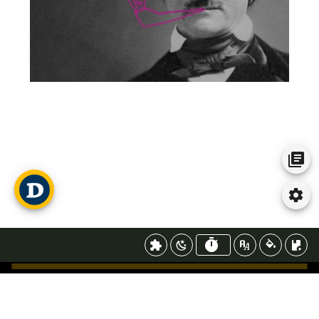
Construis une phrase, n'aies pas peur!