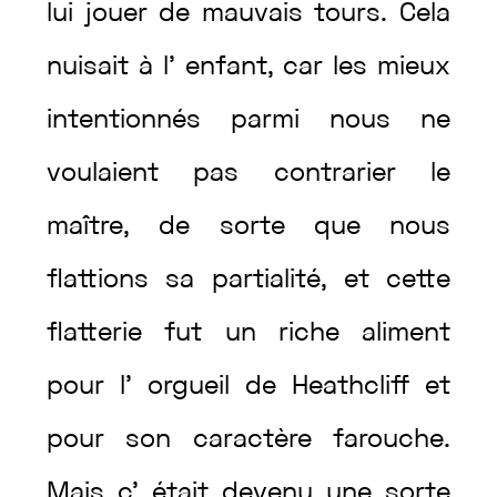
lui
jouer
de
mauvais
tours
.
Cela
nuisait
à
l’
enfant
,
car
les
mieux
intentionnés
parmi
nous
ne
voulaient
pas
contrarier
le
maître
,
de
sorte
que
nous
flattions
sa
partialité
,
et
cette
flatterie
fut
un
riche
aliment
pour
l’
orgueil
de
Heathcliff
et
pour
son
caractère
farouche
.
Mais
c’
était
devenu
une
sorte