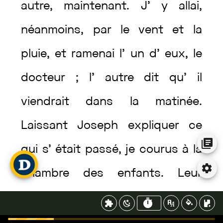
autre
,
maintenant
.
J’
y
allai
,
néanmoins
,
par
le
vent
et
la
pluie
,
et
ramenai
l’
un
d’
eux
,
le
docteur
;
l’
autre
dit
qu’
il
viendrait
dans
la
matinée
.
Laissant
Joseph
expliquer
ce
qui
s’
était
passé
,
je
courus
à
la
chambre
des
enfants
.
Leur
porte
était
entre-bâillée
et
je
vis
qu’
ils
n’
étaient
pas
couchés
,