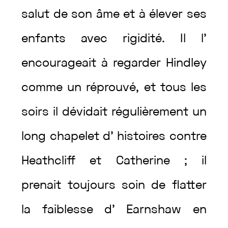
salut
de
son
âme
et
à
élever
ses
enfants
avec
rigidité
.
Il
l’
encourageait
à
regarder
Hindley
comme
un
réprouvé
,
et
tous
les
soirs
il
dévidait
régulièrement
un
long
chapelet
d’
histoires
contre
Heathcliff
et
Catherine
;
il
prenait
toujours
soin
de
flatter
la
faiblesse
d’
Earnshaw
en