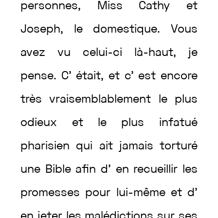
personnes
,
Miss
Cathy
et
Joseph
,
le
domestique
.
Vous
avez
vu
celui-ci
là-haut
,
je
pense
.
C’
était
,
et
c’
est
encore
très
vraisemblablement
le
plus
odieux
et
le
plus
infatué
pharisien
qui
ait
jamais
torturé
une
Bible
afin
d’
en
recueillir
les
promesses
pour
lui-même
et
d’
en
jeter
les
malédictions
sur
ses