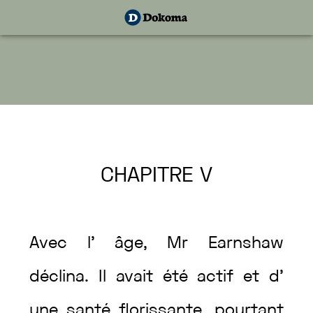
CHAPITRE
V
Avec
l’
âge
,
Mr
Earnshaw
déclina
.
Il
avait
été
actif
et
d’
une
santé
florissante
,
pourtant