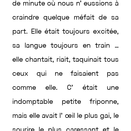
de
minute
où
nous
n’
eussions
à
craindre
quelque
méfait
de
sa
part
.
Elle
était
toujours
excitée
,
sa
langue
toujours
en
train
…
elle
chantait
,
riait
,
taquinait
tous
ceux
qui
ne
faisaient
pas
comme
elle
.
C’
était
une
indomptable
petite
friponne
,
mais
elle
avait
l’
œil
le
plus
gai
,
le
sourire
le
plus
caressant
et
le