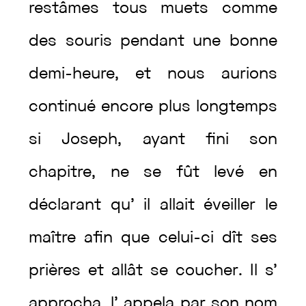
restâmes
tous
muets
comme
des
souris
pendant
une
bonne
demi-heure
,
et
nous
aurions
continué
encore
plus
longtemps
si
Joseph
,
ayant
fini
son
chapitre
,
ne
se
fût
levé
en
déclarant
qu’
il
allait
éveiller
le
maître
afin
que
celui-ci
dît
ses
prières
et
allât
se
coucher
.
Il
s’
approcha
,
l’
appela
par
son
nom