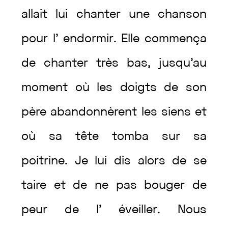
allait
lui
chanter
une
chanson
pour
l’
endormir
.
Elle
commença
de
chanter
très
bas
,
jusqu’au
moment
où
les
doigts
de
son
père
abandonnèrent
les
siens
et
où
sa
tête
tomba
sur
sa
poitrine
.
Je
lui
dis
alors
de
se
taire
et
de
ne
pas
bouger
de
peur
de
l’
éveiller
.
Nous