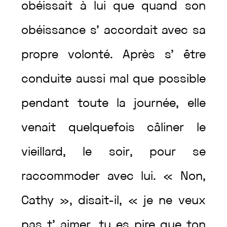
obéissait
à
lui
que
quand
son
obéissance
s’
accordait
avec
sa
propre
volonté
.
Après
s’
être
conduite
aussi
mal
que
possible
pendant
toute
la
journée
,
elle
venait
quelquefois
câliner
le
vieillard
,
le
soir
,
pour
se
raccommoder
avec
lui
.
«
Non
,
Cathy
»
,
disait
-il
,
«
je
ne
veux
pas
t’
aimer
,
tu
es
pire
que
ton