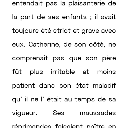
entendait
pas
la
plaisanterie
de
la
part
de
ses
enfants
;
il
avait
toujours
été
strict
et
grave
avec
eux
.
Catherine
,
de
son
côté
,
ne
comprenait
pas
que
son
père
fût
plus
irritable
et
moins
patient
dans
son
état
maladif
qu’
il
ne
l’
était
au
temps
de
sa
vigueur
.
Ses
maussades
réprimandes
faisaient
naître
en