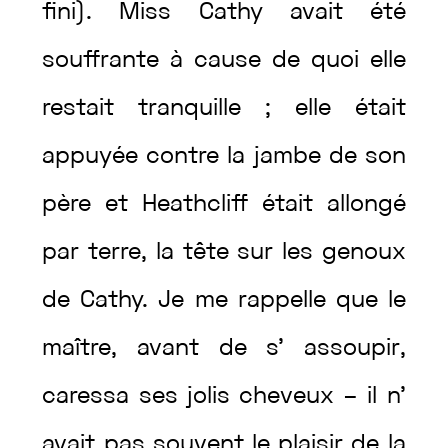
fini
)
.
Miss
Cathy
avait
été
souffrante
à
cause
de
quoi
elle
restait
tranquille
;
elle
était
appuyée
contre
la
jambe
de
son
père
et
Heathcliff
était
allongé
par
terre
,
la
tête
sur
les
genoux
de
Cathy
.
Je
me
rappelle
que
le
maître
,
avant
de
s’
assoupir
,
caressa
ses
jolis
cheveux
–
il
n’
avait
pas
souvent
le
plaisir
de
la