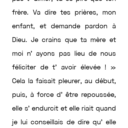
frère
.
Va
dire
tes
prières
,
mon
enfant
,
et
demande
pardon
à
Dieu
.
Je
crains
que
ta
mère
et
moi
n’
ayons
pas
lieu
de
nous
féliciter
de
t’
avoir
élevée
!
»
Cela
la
faisait
pleurer
,
au
début
,
puis
,
à
force
d’
être
repoussée
,
elle
s’
endurcit
et
elle
riait
quand
je
lui
conseillais
de
dire
qu’
elle