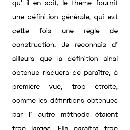
qu’
il
en
soit
,
le
thème
fournit
une
définition
générale
,
qui
est
cette
fois
une
règle
de
construction
.
Je
reconnais
d’
ailleurs
que
la
définition
ainsi
obtenue
risquera
de
paraître
,
à
première
vue
,
trop
étroite
,
comme
les
définitions
obtenues
par
l’
autre
méthode
étaient
trop
larges
.
Elle
paraîtra
trop