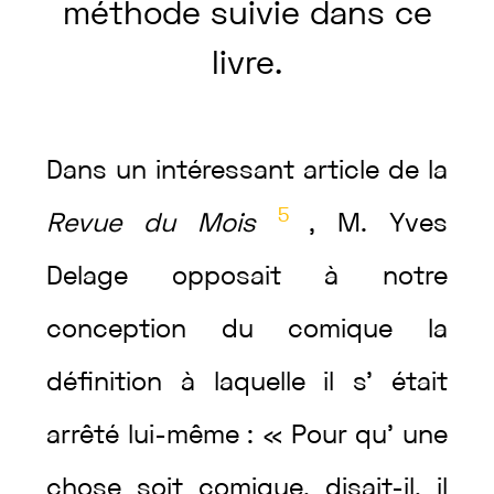
méthode
suivie
dans
ce
livre
.
Dans
un
intéressant
article
de
la
5
Revue
du
Mois
,
M.
Yves
Delage
opposait
à
notre
conception
du
comique
la
définition
à
laquelle
il
s’
était
arrêté
lui-même
:
«
Pour
qu’
une
chose
soit
comique
,
disait
-il
,
il