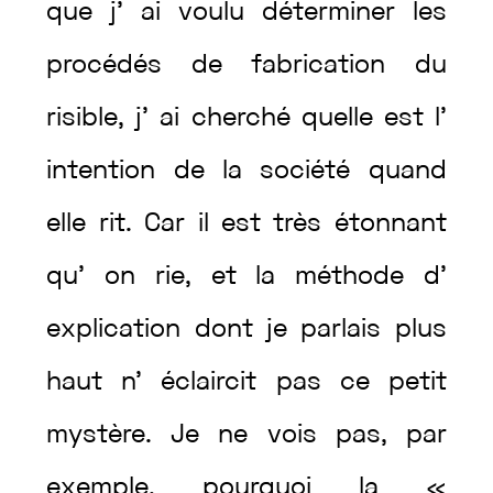
que
j’
ai
voulu
déterminer
les
procédés
de
fabrication
du
risible
,
j’
ai
cherché
quelle
est
l’
intention
de
la
société
quand
elle
rit
.
Car
il
est
très
étonnant
qu’
on
rie
,
et
la
méthode
d’
explication
dont
je
parlais
plus
haut
n’
éclaircit
pas
ce
petit
mystère
.
Je
ne
vois
pas
,
par
exemple
,
pourquoi
la
«