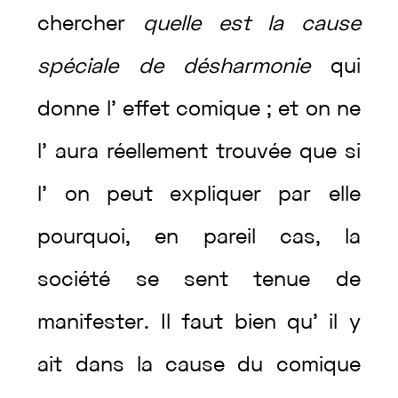
chercher
quelle
est
la
cause
spéciale
de
désharmonie
qui
donne
l’
effet
comique
;
et
on
ne
l’
aura
réellement
trouvée
que
si
l’
on
peut
expliquer
par
elle
pourquoi
,
en
pareil
cas
,
la
société
se
sent
tenue
de
manifester
.
Il
faut
bien
qu’
il
y
ait
dans
la
cause
du
comique