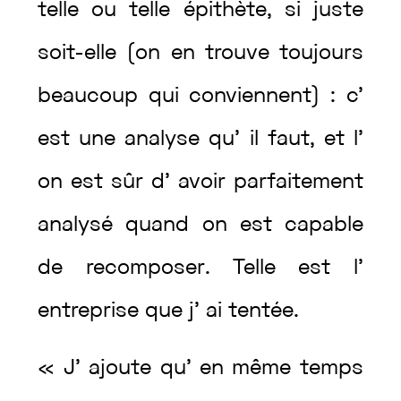
telle
ou
telle
épithète
,
si
juste
soit
-elle
(
on
en
trouve
toujours
beaucoup
qui
conviennent
)
:
c’
est
une
analyse
qu’
il
faut
,
et
l’
on
est
sûr
d’
avoir
parfaitement
analysé
quand
on
est
capable
de
recomposer
.
Telle
est
l’
entreprise
que
j’
ai
tentée
.
«
J’
ajoute
qu’
en
même
temps