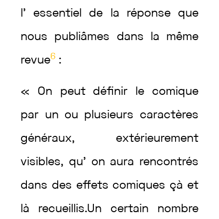
l’
essentiel
de
la
réponse
que
nous
publiâmes
dans
la
même
6
revue
:
«
On
peut
définir
le
comique
par
un
ou
plusieurs
caractères
généraux
,
extérieurement
visibles
,
qu’
on
aura
rencontrés
dans
des
effets
comiques
çà
et
là
recueillis
.
Un
certain
nombre