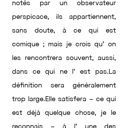
notés
par
un
observateur
perspicace
,
ils
appartiennent
,
sans
doute
,
à
ce
qui
est
comique
;
mais
je
crois
qu’
on
les
rencontrera
souvent
,
aussi
,
dans
ce
qui
ne
l’
est
pas
.
La
définition
sera
généralement
trop
large
.
Elle
satisfera
–
ce
qui
est
déjà
quelque
chose
,
je
le
reconnais
–
à
l’
une
des