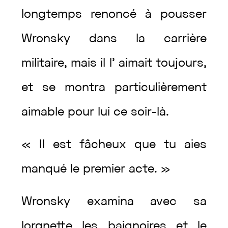
longtemps
renoncé
à
pousser
Wronsky
dans
la
carrière
militaire
,
mais
il
l’
aimait
toujours
,
et
se
montra
particulièrement
aimable
pour
lui
ce
soir-là
.
«
Il
est
fâcheux
que
tu
aies
manqué
le
premier
acte
.
»
Wronsky
examina
avec
sa
lorgnette
les
baignoires
et
le