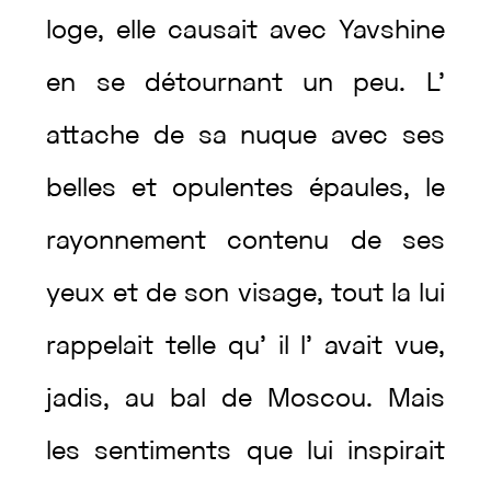
loge
,
elle
causait
avec
Yavshine
en
se
détournant
un
peu
.
L’
attache
de
sa
nuque
avec
ses
belles
et
opulentes
épaules
,
le
rayonnement
contenu
de
ses
yeux
et
de
son
visage
,
tout
la
lui
rappelait
telle
qu’
il
l’
avait
vue
,
jadis
,
au
bal
de
Moscou
.
Mais
les
sentiments
que
lui
inspirait