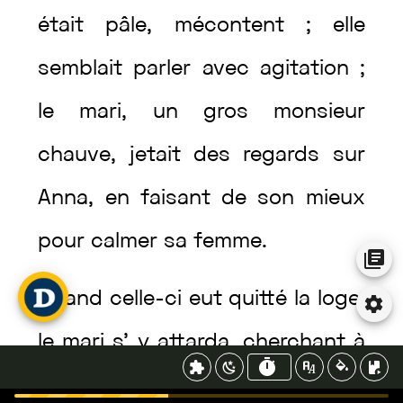
était
pâle
,
mécontent
;
elle
semblait
parler
avec
agitation
;
le
mari
,
un
gros
monsieur
chauve
,
jetait
des
regards
sur
Anna
,
en
faisant
de
son
mieux
pour
calmer
sa
femme
.
Quand
celle-ci
eut
quitté
la
loge
,
le
mari
s’
y
attarda
,
cherchant
à
rencontrer
le
regard
d’
Anna