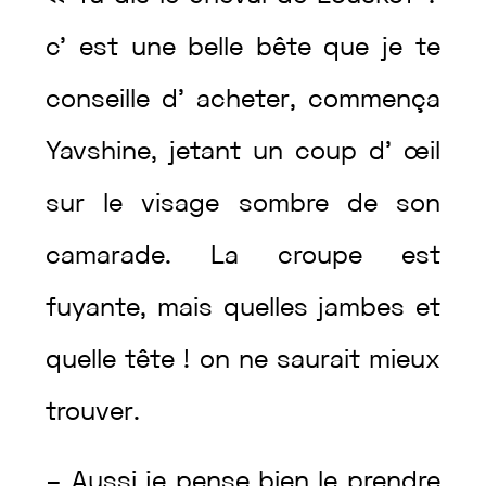
c’
est
une
belle
bête
que
je
te
conseille
d’
acheter
,
commença
Yavshine
,
jetant
un
coup
d’
œil
sur
le
visage
sombre
de
son
camarade
.
La
croupe
est
fuyante
,
mais
quelles
jambes
et
quelle
tête
!
on
ne
saurait
mieux
trouver
.
–
Aussi
je
pense
bien
le
prendre