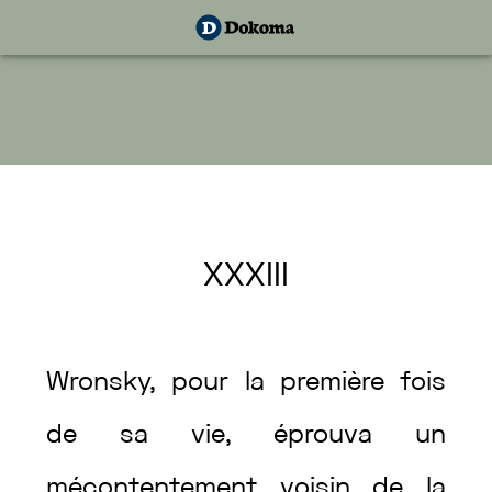
XXXIII
Wronsky
,
pour
la
première
fois
de
sa
vie
,
éprouva
un
mécontentement
voisin
de
la