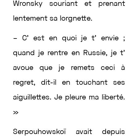
Wronsky
souriant
et
prenant
lentement
sa
lorgnette
.
–
C’
est
en
quoi
je
t’
envie
;
quand
je
rentre
en
Russie
,
je
t’
avoue
que
je
remets
ceci
à
regret
,
dit
-il
en
touchant
ses
aiguillettes
.
Je
pleure
ma
liberté
.
»
Serpouhowskoï
avait
depuis