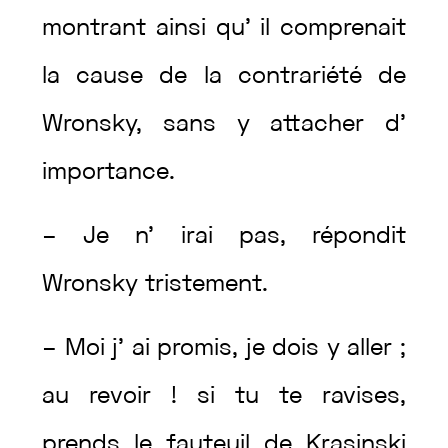
montrant
ainsi
qu’
il
comprenait
la
cause
de
la
contrariété
de
Wronsky
,
sans
y
attacher
d’
importance
.
–
Je
n’
irai
pas
,
répondit
Wronsky
tristement
.
–
Moi
j’
ai
promis
,
je
dois
y
aller
;
au
revoir
!
si
tu
te
ravises
,
prends
le
fauteuil
de
Krasinski