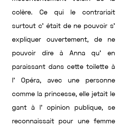
colère
.
Ce
qui
le
contrariait
surtout
c’
était
de
ne
pouvoir
s’
expliquer
ouvertement
,
de
ne
pouvoir
dire
à
Anna
qu’
en
paraissant
dans
cette
toilette
à
l’
Opéra
,
avec
une
personne
comme
la
princesse
,
elle
jetait
le
gant
à
l’
opinion
publique
,
se
reconnaissait
pour
une
femme