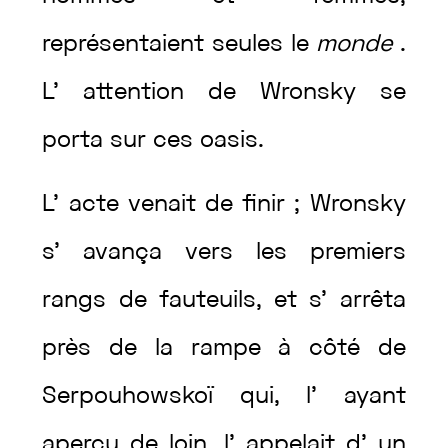
représentaient
seules
le
monde
.
L’
attention
de
Wronsky
se
porta
sur
ces
oasis
.
L’
acte
venait
de
finir
;
Wronsky
s’
avança
vers
les
premiers
rangs
de
fauteuils
,
et
s’
arrêta
près
de
la
rampe
à
côté
de
Serpouhowskoï
qui
,
l’
ayant
aperçu
de
loin
,
l’
appelait
d’
un