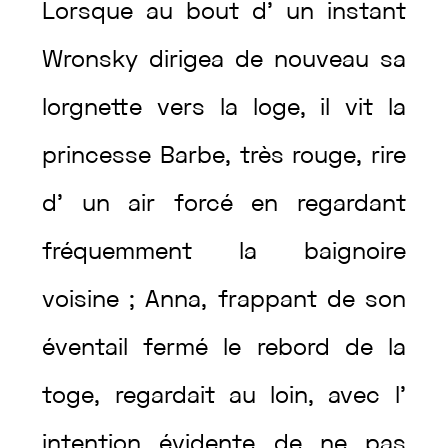
Lorsque
au
bout
d’
un
instant
Wronsky
dirigea
de
nouveau
sa
lorgnette
vers
la
loge
,
il
vit
la
princesse
Barbe
,
très
rouge
,
rire
d’
un
air
forcé
en
regardant
fréquemment
la
baignoire
voisine
;
Anna
,
frappant
de
son
éventail
fermé
le
rebord
de
la
toge
,
regardait
au
loin
,
avec
l’
intention
évidente
de
ne
pas