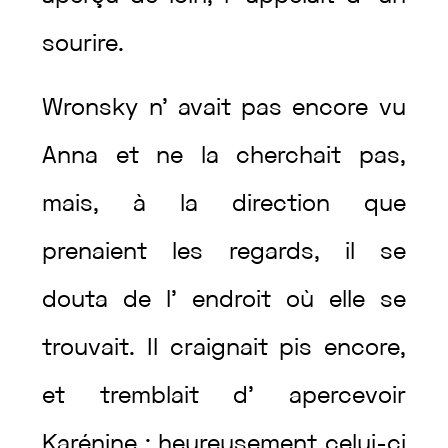
sourire
.
Wronsky
n’
avait
pas
encore
vu
Anna
et
ne
la
cherchait
pas
,
mais
,
à
la
direction
que
prenaient
les
regards
,
il
se
douta
de
l’
endroit
où
elle
se
trouvait
.
Il
craignait
pis
encore
,
et
tremblait
d’
apercevoir
Karénine
;
heureusement
celui-ci