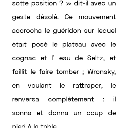
sotte
position
?
»
dit
-il
avec
un
geste
désolé
.
Ce
mouvement
accrocha
le
guéridon
sur
lequel
était
posé
le
plateau
avec
le
cognac
et
l’
eau
de
Seltz
,
et
faillit
le
faire
tomber
;
Wronsky
,
en
voulant
le
rattraper
,
le
renversa
complètement
:
il
sonna
et
donna
un
coup
de
pied
à
la
table
.