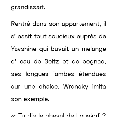
grandissait
.
Rentré
dans
son
appartement
,
il
s’
assit
tout
soucieux
auprès
de
Yavshine
qui
buvait
un
mélange
d’
eau
de
Seltz
et
de
cognac
,
ses
longues
jambes
étendues
sur
une
chaise
.
Wronsky
imita
son
exemple
.
«
Tu
dis
le
cheval
de
Louskof
?