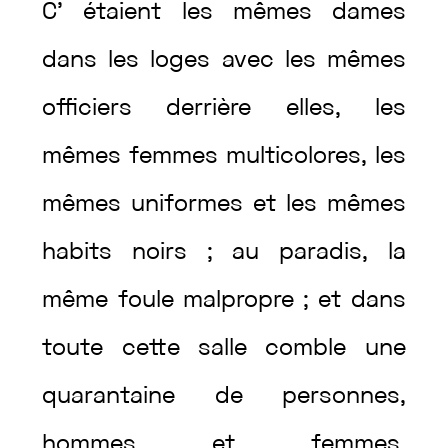
C’
étaient
les
mêmes
dames
dans
les
loges
avec
les
mêmes
officiers
derrière
elles
,
les
mêmes
femmes
multicolores
,
les
mêmes
uniformes
et
les
mêmes
habits
noirs
;
au
paradis
,
la
même
foule
malpropre
;
et
dans
toute
cette
salle
comble
une
quarantaine
de
personnes
,
hommes
et
femmes
,