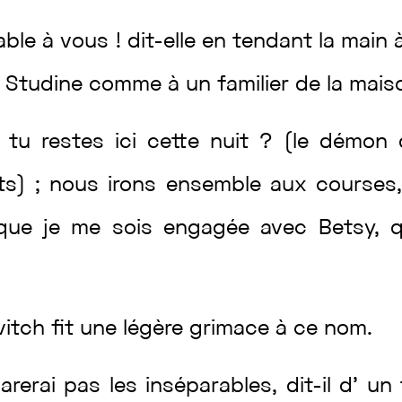
able
à
vous
!
dit
-elle
en
tendant
la
main
à
Studine
comme
à
un
familier
de
la
mais
e
tu
restes
ici
cette
nuit
?
(
le
démon
ts
)
;
nous
irons
ensemble
aux
courses
que
je
me
sois
engagée
avec
Betsy
,
vitch
fit
une
légère
grimace
à
ce
nom
.
arerai
pas
les
inséparables
,
dit
-il
d’
un