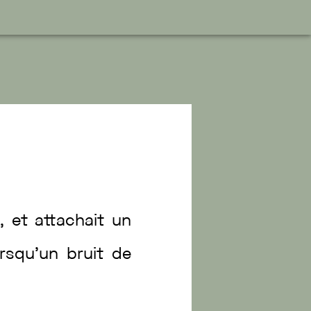
r
,
et
attachait
un
orsqu’un
bruit
de