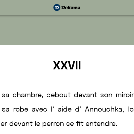
XXVII
s
sa
chambre
,
debout
devant
son
miroi
à
sa
robe
avec
l’
aide
d’
Annouchka
,
l
ier
devant
le
perron
se
fit
entendre
.