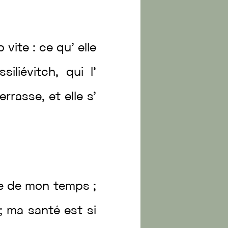
op
vite
:
ce
qu’
elle
siliévitch
,
qui
l’
terrasse
,
et
elle
s’
re
de
mon
temps
;
;
ma
santé
est
si