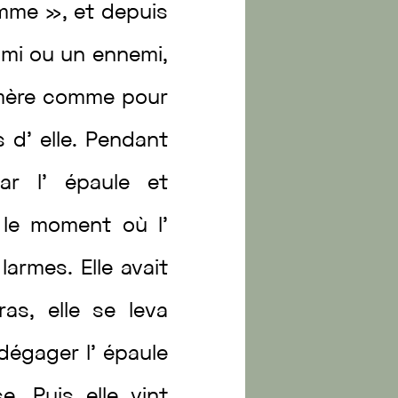
mme
»
,
et
depuis
ami
ou
un
ennemi
,
mère
comme
pour
ès
d’
elle
.
Pendant
par
l’
épaule
et
t
le
moment
où
l’
n
larmes
.
Elle
avait
ras
,
elle
se
leva
dégager
l’
épaule
se
.
Puis
elle
vint