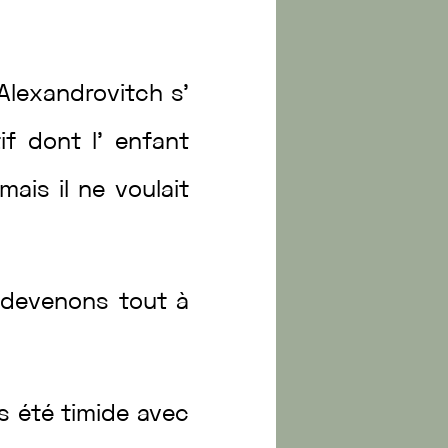
Alexandrovitch
s’
tif
dont
l’
enfant
mais
il
ne
voulait
s
devenons
tout
à
rs
été
timide
avec