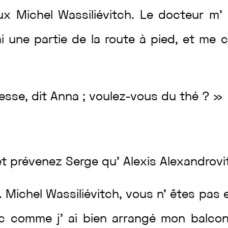
ux
Michel
Wassiliévitch
.
Le
docteur
m’
ai
une
partie
de
la
route
à
pied
,
et
me
c
esse
,
dit
Anna
;
voulez
-vous
du
thé
?
»
et
prévenez
Serge
qu’
Alexis
Alexandrov
..
Michel
Wassiliévitch
,
vous
n’
êtes
pas
nc
comme
j’
ai
bien
arrangé
mon
balco