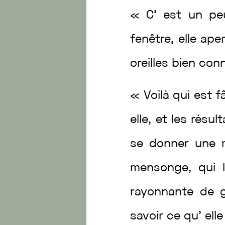
«
C’
est
un
p
fenêtre
,
elle
ape
oreilles
bien
con
«
Voilà
qui
est
f
elle
,
et
les
résul
se
donner
une
mensonge
,
qui
rayonnante
de
savoir
ce
qu’
ell