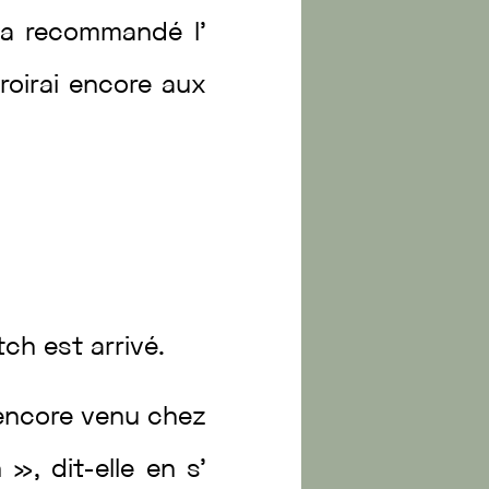
a
recommandé
l’
roirai
encore
aux
itch
est
arrivé
.
encore
venu
chez
n
»
,
dit
-elle
en
s’