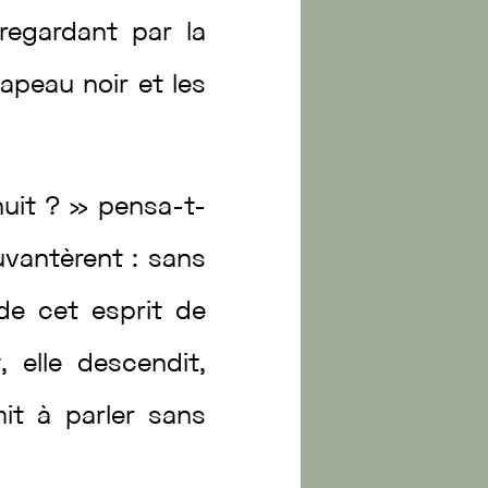
regardant
par
la
hapeau
noir
et
les
nuit
?
»
pensa
-t-
uvantèrent
:
sans
de
cet
esprit
de
t
,
elle
descendit
,
mit
à
parler
sans