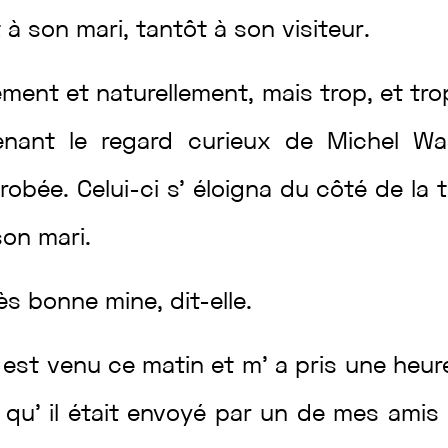
t
à
son
mari
,
tantôt
à
son
visiteur
.
ement
et
naturellement
,
mais
trop
,
et
tr
renant
le
regard
curieux
de
Michel
Was
robée
.
Celui-ci
s’
éloigna
du
côté
de
la
son
mari
.
rès
bonne
mine
,
dit
-elle
.
r
est
venu
ce
matin
et
m’
a
pris
une
heu
é
qu’
il
était
envoyé
par
un
de
mes
amis