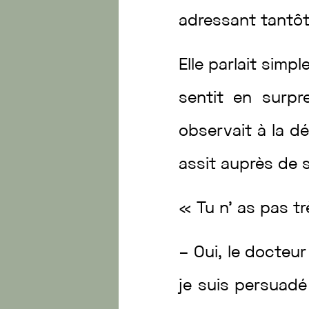
adressant
tantô
Elle
parlait
simpl
sentit
en
surp
observait
à
la
dé
assit
auprès
de
«
Tu
n’
as
pas
t
–
Oui
,
le
docteu
je
suis
persuad