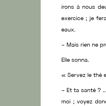
irons
à
nous
de
exercice
;
je
fer
eaux
.
–
Mais
rien
ne
pr
Elle
sonna
.
«
Servez
le
thé
–
Et
ta
santé
?
.
moi
;
voyez
do