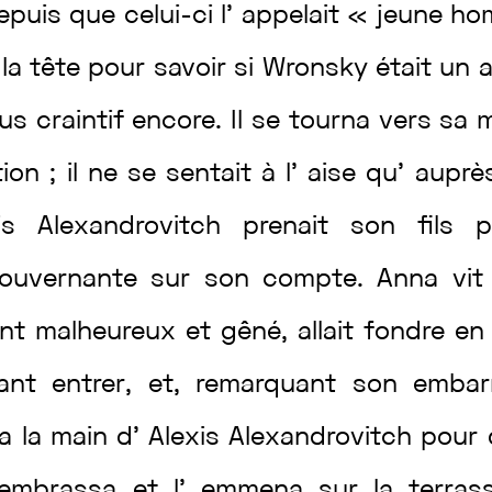
epuis
que
celui-ci
l’
appelait
«
jeune
ho
t
la
tête
pour
savoir
si
Wronsky
était
un
lus
craintif
encore
.
Il
se
tourna
vers
sa
tion
;
il
ne
se
sentait
à
l’
aise
qu’
aupr
xis
Alexandrovitch
prenait
son
fils
ouvernante
sur
son
compte
.
Anna
vi
ant
malheureux
et
gêné
,
allait
fondre
e
yant
entrer
,
et
,
remarquant
son
embar
va
la
main
d’
Alexis
Alexandrovitch
pour
embrassa
et
l’
emmena
sur
la
terras