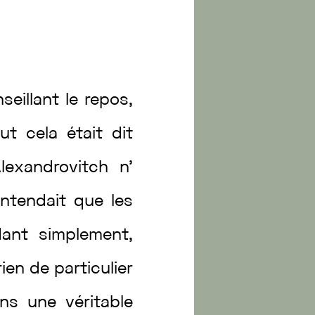
seillant
le
repos
,
out
cela
était
dit
Alexandrovitch
n’
ntendait
que
les
dant
simplement
,
rien
de
particulier
ans
une
véritable