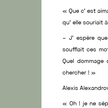
«
Que
c’
est
aim
qu’
elle
souriait
–
J’
espère
qu
soufflait
ces
mo
Quel
dommage
chercher
!
»
Alexis
Alexandro
«
Oh
!
je
ne
sép