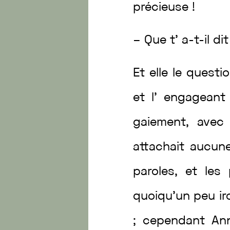
précieuse
!
–
Que
t’
a
-t-il
di
Et
elle
le
questi
et
l’
engagean
gaiement
,
ave
attachait
aucun
paroles
,
et
les
quoiqu’un
peu
i
;
cependant
An