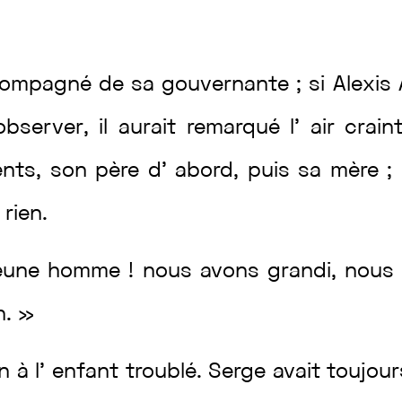
compagné
de
sa
gouvernante
;
si
Alexis
observer
,
il
aurait
remarqué
l’
air
crain
ents
,
son
père
d’
abord
,
puis
sa
mère
;
t
rien
.
eune
homme
!
nous
avons
grandi
,
nou
n
.
»
in
à
l’
enfant
troublé
.
Serge
avait
toujou