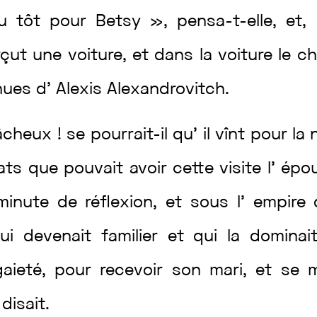
eu
tôt
pour
Betsy
»
,
pensa
-t-elle
,
et
,
rçut
une
voiture
,
et
dans
la
voiture
le
c
nues
d’
Alexis
Alexandrovitch
.
âcheux
!
se
pourrait
-il
qu’
il
vînt
pour
la
tats
que
pouvait
avoir
cette
visite
l’
épo
minute
de
réflexion
,
et
sous
l’
empire
lui
devenait
familier
et
qui
la
dominai
gaieté
,
pour
recevoir
son
mari
,
et
se
e
disait
.