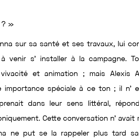
t
?
»
onna
sur
sa
santé
et
ses
travaux
,
lui
con
t
à
venir
s’
installer
à
la
campagne
.
T
c
vivacité
et
animation
;
mais
Alexis
e
importance
spéciale
à
ce
ton
;
il
n’
e
prenait
dans
leur
sens
littéral
,
répon
roniquement
.
Cette
conversation
n’
avait
na
ne
put
se
la
rappeler
plus
tard
s