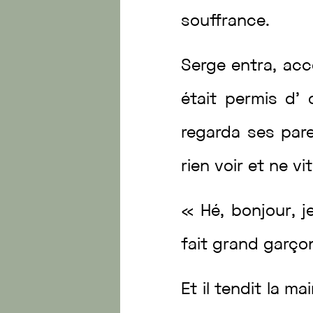
souffrance
.
Serge
entra
,
ac
était
permis
d’
regarda
ses
par
rien
voir
et
ne
vi
«
Hé
,
bonjour
,
j
fait
grand
garço
Et
il
tendit
la
ma