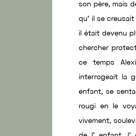
son
père
,
mais
d
qu’
il
se
creusai
il
était
devenu
p
chercher
protec
ce
temps
Ale
interrogeait
la
g
enfant
,
se
sent
rougi
en
le
vo
vivement
,
soule
de
l’
enfant
,
l’