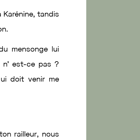
à
Karénine
,
tandis
on
.
du
mensonge
lui
,
n’
est
-ce
pas
?
qui
doit
venir
me
ton
railleur
,
nous