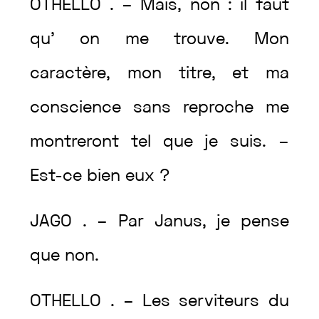
OTHELLO
.
–
Mais
,
non
:
il
faut
qu’
on
me
trouve
.
Mon
caractère
,
mon
titre
,
et
ma
conscience
sans
reproche
me
montreront
tel
que
je
suis
.
–
Est
-ce
bien
eux
?
JAGO
.
–
Par
Janus
,
je
pense
que
non
.
OTHELLO
.
–
Les
serviteurs
du