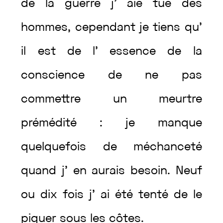
de
la
guerre
j’
aie
tué
des
hommes
,
cependant
je
tiens
qu’
il
est
de
l’
essence
de
la
conscience
de
ne
pas
commettre
un
meurtre
prémédité
:
je
manque
quelquefois
de
méchanceté
quand
j’
en
aurais
besoin
.
Neuf
ou
dix
fois
j’
ai
été
tenté
de
le
piquer
sous
les
côtes
.