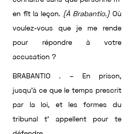
connaître
sans
que
personne
m’
en
fît
la
leçon
.
(
À
Brabantio
.
)
Où
voulez
-vous
que
je
me
rende
pour
répondre
à
votre
accusation
?
BRABANTIO
.
–
En
prison
,
jusqu’à
ce
que
le
temps
prescrit
par
la
loi
,
et
les
formes
du
tribunal
t’
appellent
pour
te