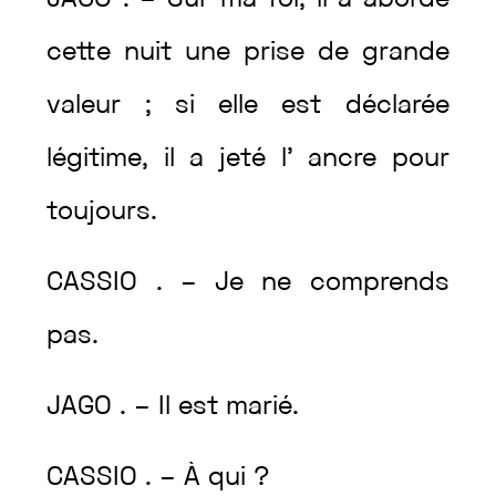
JAGO
.
–
Sur
ma
foi
,
il
a
abordé
cette
nuit
une
prise
de
grande
valeur
;
si
elle
est
déclarée
légitime
,
il
a
jeté
l’
ancre
pour
toujours
.
CASSIO
.
–
Je
ne
comprends
pas
.
JAGO
.
–
Il
est
marié
.
CASSIO
.
–
À
qui
?