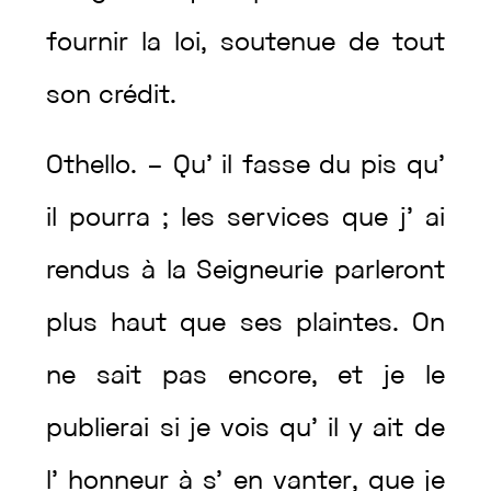
fournir
la
loi
,
soutenue
de
tout
son
crédit
.
Othello
.
–
Qu’
il
fasse
du
pis
qu’
il
pourra
;
les
services
que
j’
ai
rendus
à
la
Seigneurie
parleront
plus
haut
que
ses
plaintes
.
On
ne
sait
pas
encore
,
et
je
le
publierai
si
je
vois
qu’
il
y
ait
de
l’
honneur
à
s’
en
vanter
,
que
je