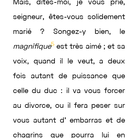
Mais
,
dites
-moi
,
je
vous
prie
,
seigneur
,
êtes
-vous
solidement
marié
?
Songez-y
bien
,
le
5
magnifique
est
très
aimé
;
et
sa
voix
,
quand
il
le
veut
,
a
deux
fois
autant
de
puissance
que
celle
du
duc
:
il
va
vous
forcer
au
divorce
,
ou
il
fera
peser
sur
vous
autant
d’
embarras
et
de
chagrins
que
pourra
lui
en