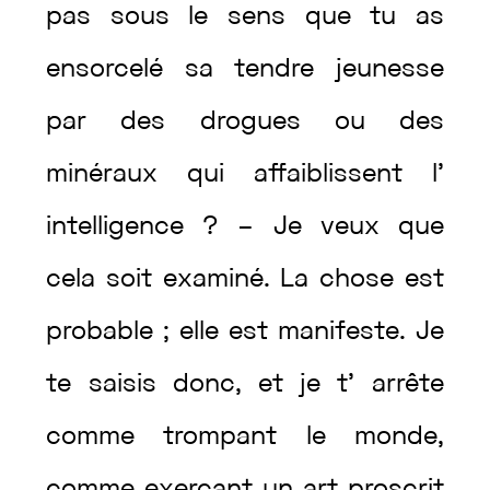
pas
sous
le
sens
que
tu
as
ensorcelé
sa
tendre
jeunesse
par
des
drogues
ou
des
minéraux
qui
affaiblissent
l’
intelligence
?
–
Je
veux
que
cela
soit
examiné
.
La
chose
est
probable
;
elle
est
manifeste
.
Je
te
saisis
donc
,
et
je
t’
arrête
comme
trompant
le
monde
,