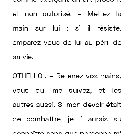
comme
exerçant
un
art
proscrit
et
non
autorisé
.
–
Mettez
la
main
sur
lui
;
s’
il
résiste
,
emparez
-vous
de
lui
au
péril
de
sa
vie
.
OTHELLO
.
–
Retenez
vos
mains
,
vous
qui
me
suivez
,
et
les
autres
aussi
.
Si
mon
devoir
était
de
combattre
,
je
l’
aurais
su