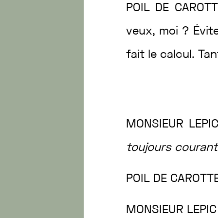
POIL
DE
CAROTT
veux
,
moi
?
Évit
fait
le
calcul
.
Ta
MONSIEUR
LEPI
toujours
couran
POIL
DE
CAROTT
MONSIEUR
LEPI