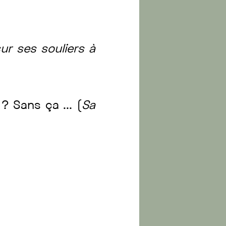
sur
ses
souliers
à
s
?
Sans
ça
...
(
Sa