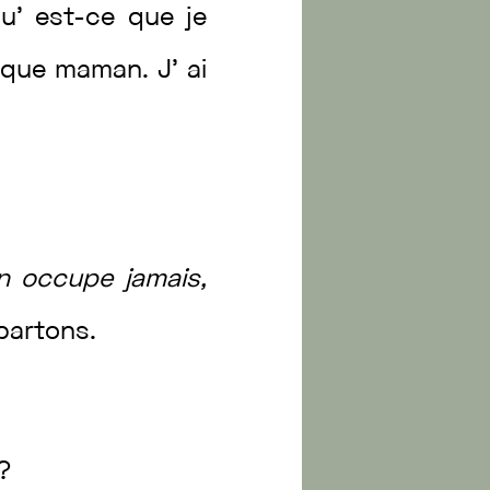
Qu’
est
-ce
que
je
que
maman
.
J’
ai
en
occupe
jamais
,
partons
.
?