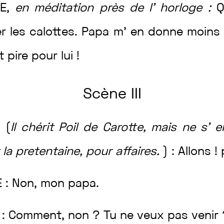
E
,
en
méditation
près
de
l’
horloge
:
er
les
calottes
.
Papa
m’
en
donne
moins
nt
pire
pour
lui
!
Scène
III
C
(
Il
chérit
Poil
de
Carotte
,
mais
ne
s’
t
la
pretentaine
,
pour
affaires
.
)
:
Allons
!
E
:
Non
,
mon
papa
.
C
:
Comment
,
non
?
Tu
ne
veux
pas
venir