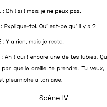
E
:
Oh
!
si
!
mais
je
ne
peux
pas
.
C
:
Explique
-toi
.
Qu’
est
-ce
qu’
il
y
a
?
E
:
Y
a
rien
,
mais
je
reste
.
C
:
Ah
!
oui
!
encore
une
de
tes
lubies
.
Qu
t
par
quelle
oreille
te
prendre
.
Tu
veux
,
et
pleurniche
à
ton
aise
.
Scène
IV