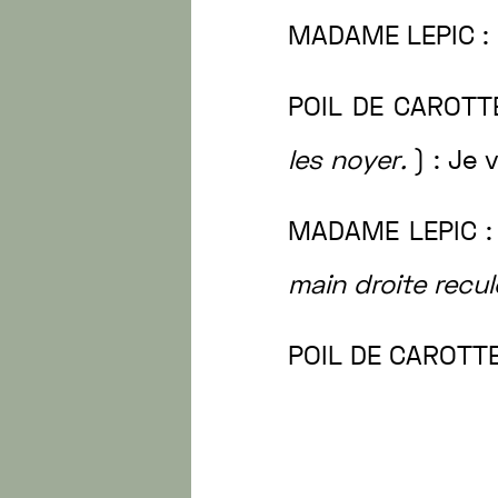
MADAME
LEPIC
:
POIL
DE
CAROT
les
noyer
.
)
:
Je
MADAME
LEPIC
main
droite
recu
POIL
DE
CAROTT