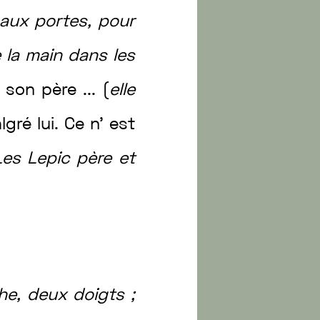
aux
portes
,
pour
e
la
main
dans
les
e
son
père
...
(
elle
lgré
lui
.
Ce
n’
est
Les
Lepic
père
et
he
,
deux
doigts
;