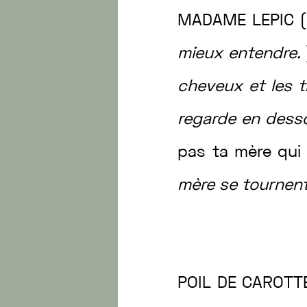
MADAME
LEPIC
(
mieux
entendre
.
cheveux
et
les
t
regarde
en
dess
pas
ta
mère
qu
mère
se
tournen
POIL
DE
CAROT