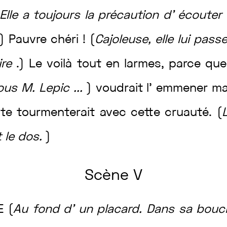
Elle
a
toujours
la
précaution
d’
écouter
)
Pauvre
chéri
!
(
Cajoleuse
,
elle
lui
pass
ire
.
)
Le
voilà
tout
en
larmes
,
parce
qu
ous
M.
Lepic
...
)
voudrait
l’
emmener
ma
i
te
tourmenterait
avec
cette
cruauté
.
(
t
le
dos
.
)
Scène
V
TE
(
Au
fond
d’
un
placard
.
Dans
sa
bouc