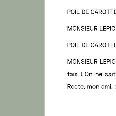
POIL
DE
CAROTT
MONSIEUR
LEPI
POIL
DE
CAROTT
MONSIEUR
LEPI
fais
!
On
ne
sai
Reste
,
mon
ami
,