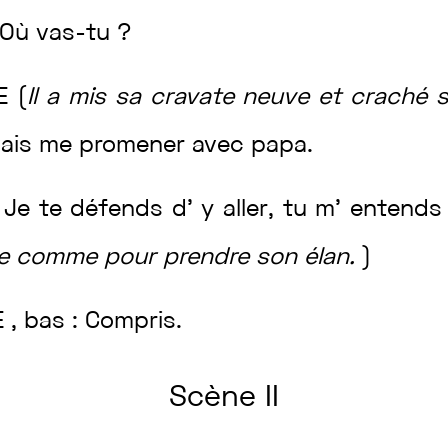
Où
vas
-tu
?
TE
(
Il
a
mis
sa
cravate
neuve
et
craché
vais
me
promener
avec
papa
.
:
Je
te
défends
d’
y
aller
,
tu
m’
entend
le
comme
pour
prendre
son
élan
.
)
E
,
bas
:
Compris
.
Scène
II