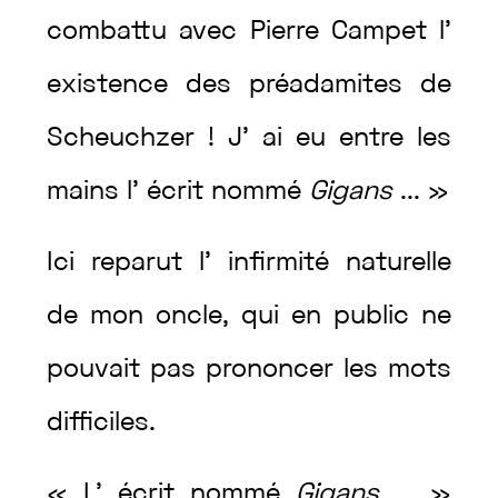
combattu
avec
Pierre
Campet
l’
existence
des
préadamites
de
Scheuchzer
!
J’
ai
eu
entre
les
mains
l’
écrit
nommé
Gigans
...
»
Ici
reparut
l’
infirmité
naturelle
de
mon
oncle
,
qui
en
public
ne
pouvait
pas
prononcer
les
mots
difficiles
.
«
L’
écrit
nommé
Gigans
...
»