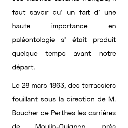
faut
savoir
qu’
un
fait
d’
une
haute
importance
en
paléontologie
s’
était
produit
quelque
temps
avant
notre
départ
.
Le
28
mars
1863
,
des
terrassiers
fouillant
sous
la
direction
de
M.
Boucher
de
Perthes
les
carrières
de
Moulin-Quignon
,
près