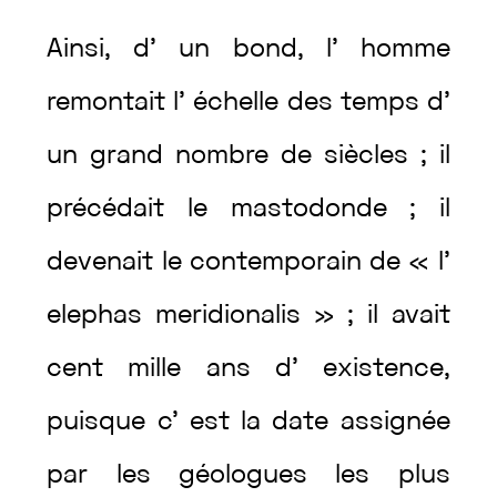
Ainsi
,
d’
un
bond
,
l’
homme
remontait
l’
échelle
des
temps
d’
un
grand
nombre
de
siècles
;
il
précédait
le
mastodonde
;
il
devenait
le
contemporain
de
«
l’
elephas
meridionalis
»
;
il
avait
cent
mille
ans
d’
existence
,
puisque
c’
est
la
date
assignée
par
les
géologues
les
plus