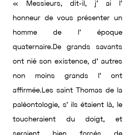
«
Messieurs
,
dit
-il
,
j’
ai
l’
honneur
de
vous
présenter
un
homme
de
l’
époque
quaternaire
.
De
grands
savants
ont
nié
son
existence
,
d’
autres
non
moins
grands
l’
ont
affirmée
.
Les
saint
Thomas
de
la
paléontologie
,
s’
ils
étaient
là
,
le
toucheraient
du
doigt
,
et
seraient
bien
forcés
de