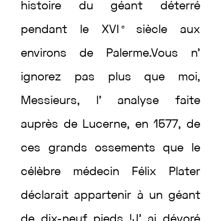
histoire
du
géant
déterré
pendant
le
XVI
e
siècle
aux
environs
de
Palerme
.
Vous
n’
ignorez
pas
plus
que
moi
,
Messieurs
,
l’
analyse
faite
auprès
de
Lucerne
,
en
1577
,
de
ces
grands
ossements
que
le
célèbre
médecin
Félix
Plater
déclarait
appartenir
à
un
géant
de
dix-neuf
pieds
!
J’
ai
dévoré