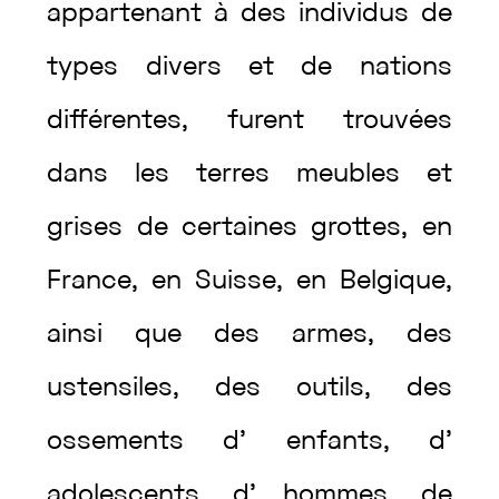
appartenant
à
des
individus
de
types
divers
et
de
nations
différentes
,
furent
trouvées
dans
les
terres
meubles
et
grises
de
certaines
grottes
,
en
France
,
en
Suisse
,
en
Belgique
,
ainsi
que
des
armes
,
des
ustensiles
,
des
outils
,
des
ossements
d’
enfants
,
d’
adolescents
,
d’
hommes
,
de