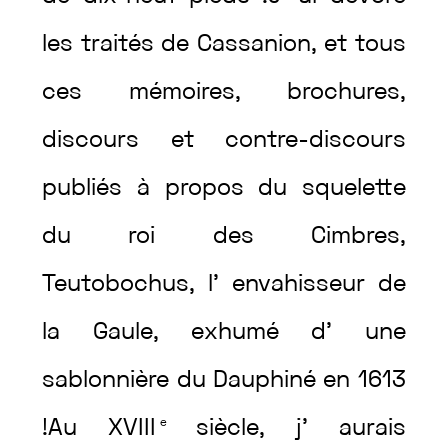
les
traités
de
Cassanion
,
et
tous
ces
mémoires
,
brochures
,
discours
et
contre-discours
publiés
à
propos
du
squelette
du
roi
des
Cimbres
,
Teutobochus
,
l’
envahisseur
de
la
Gaule
,
exhumé
d’
une
sablonnière
du
Dauphiné
en
1613
!
Au
XVIII
e
siècle
,
j’
aurais