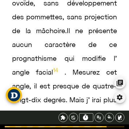
ovoïde
,
sans
développement
des
pommettes
,
sans
projection
de
la
mâchoire
.
Il
ne
présente
aucun
caractère
de
ce
prognathisme
qui
modifie
l’
14
angle
facial
.
Mesurez
cet
angle
,
il
est
presque
de
quatre-
vingt-dix
degrés
.
Mais
j’
irai
plus
loin
encore
dans
le
chemin
des
déductions
,
et
j’
oserai
dire
que