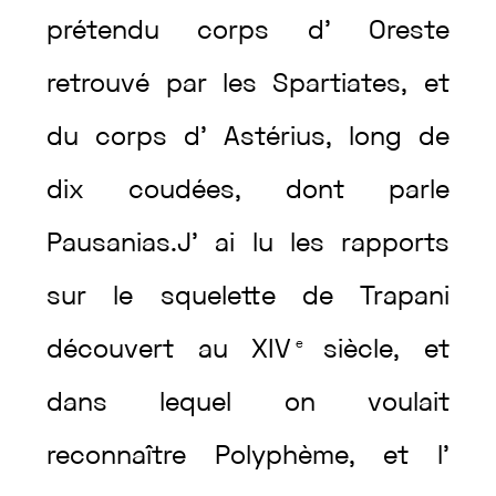
prétendu
corps
d’
Oreste
retrouvé
par
les
Spartiates
,
et
du
corps
d’
Astérius
,
long
de
dix
coudées
,
dont
parle
Pausanias
.
J’
ai
lu
les
rapports
sur
le
squelette
de
Trapani
découvert
au
XIV
e
siècle
,
et
dans
lequel
on
voulait
reconnaître
Polyphème
,
et
l’