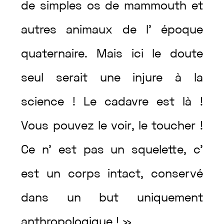
de
simples
os
de
mammouth
et
autres
animaux
de
l’
époque
quaternaire
.
Mais
ici
le
doute
seul
serait
une
injure
à
la
science
!
Le
cadavre
est
là
!
Vous
pouvez
le
voir
,
le
toucher
!
Ce
n’
est
pas
un
squelette
,
c’
est
un
corps
intact
,
conservé
dans
un
but
uniquement
anthropologique
!
»