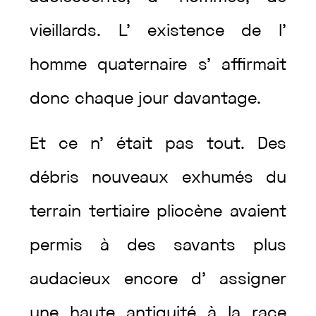
vieillards
.
L’
existence
de
l’
homme
quaternaire
s’
affirmait
donc
chaque
jour
davantage
.
Et
ce
n’
était
pas
tout
.
Des
débris
nouveaux
exhumés
du
terrain
tertiaire
pliocène
avaient
permis
à
des
savants
plus
audacieux
encore
d’
assigner
une
haute
antiquité
à
la
race