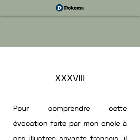
XXXVIII
Pour
comprendre
cette
évocation
faite
par
mon
oncle
à
ces
illustres
savants
français
,
il